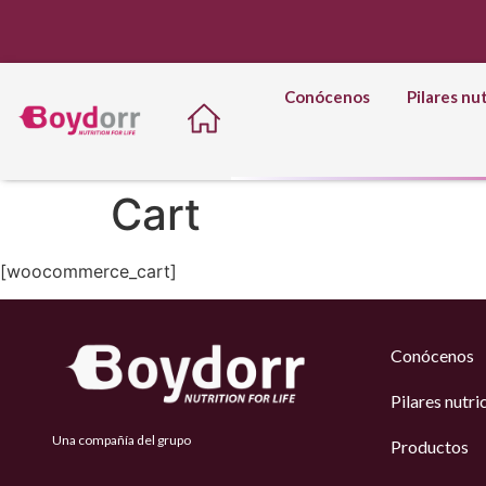
Conócenos
Pilares nu
Cart
[woocommerce_cart]
Conócenos
Pilares nutri
Una compañía del grupo
Productos