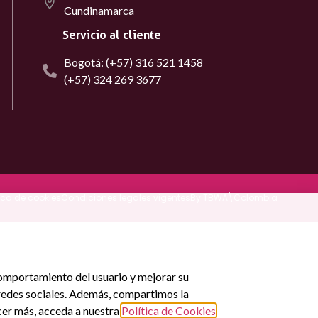
Cundinamarca
Servicio al cliente
Bogotá: (+57) 316 521 1458
(+57) 324 269 3677
tica de cookies
Condiciones legales vigentes
By TBWA\Colombia
l comportamiento del usuario y mejorar su
e redes sociales. Además, compartimos la
ocer más, acceda a nuestra
Política de Cookies
.