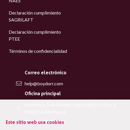
NAES
Declaración cumplimiento
SAGRILAFT
Declaración cumplimiento
PTEE
Términos de confidencialidad
Correo electrónico
help@boydorr.com
Oficina principal
Kilómetro 3 vía Briceño Sopó Edificio 2 Piso 3,
Sopó, Cundinamarca
Servicio al cliente
Este sitio web usa cookies